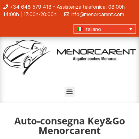
+34 648 579 418
- Assistenza telefonica: 08:00h-
14:00h | 17:00h-20:00h
info@menorcarent.com
Italiano
Auto-consegna Key&Go
Menorcarent