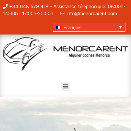
+34 648 579 418
- Assistance téléphonique: 08:00h-
14:00h | 17:00h-20:00h
info@menorcarent.com
Français