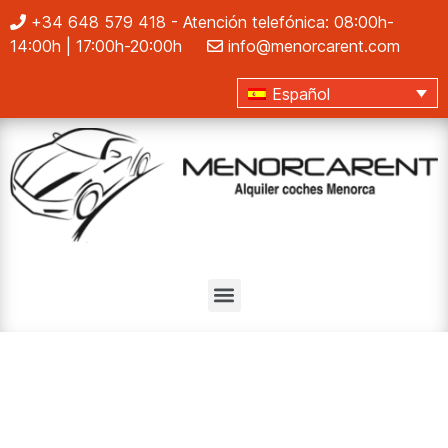
+34 648 579 418
- Atención telefónica: 08:00h-
14:00h | 17:00h-20:00h
info@menorcarent.com
Español