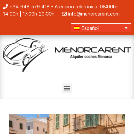
+34 648 579 418
- Atención telefónica: 08:00h-
14:00h | 17:00h-20:00h
info@menorcarent.com
Español