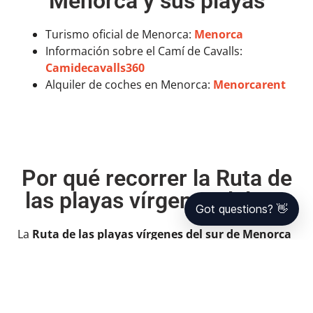
Menorca y sus playas
Turismo oficial de Menorca:
Menorca
Información sobre el Camí de Cavalls:
Camidecavalls360
Alquiler de coches en Menorca:
Menorcarent
Por qué recorrer la Ruta de
las playas vírgenes del sur
Got questions? 👋
La
Ruta de las playas vírgenes del sur de Menorca
es una experiencia única. Te permitirá descubrir
paisajes de ensueño, disfrutar de la tranquilidad del
Mediterráneo y vivir la isla de una forma auténtica.
👉
Hazlo a tu manera, con la libertad que te da un